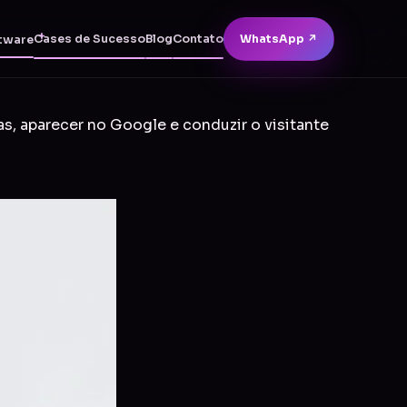
Cases de Sucesso
Blog
Contato
WhatsApp ↗
tware
as, aparecer no Google e conduzir o visitante