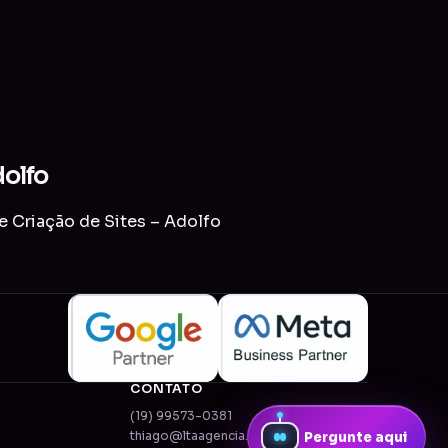
dolfo
e Criação de Sites – Adolfo
CONTATO
(19) 99573-0381
thiago@ltaagencia.com.br
Pergunte aqui