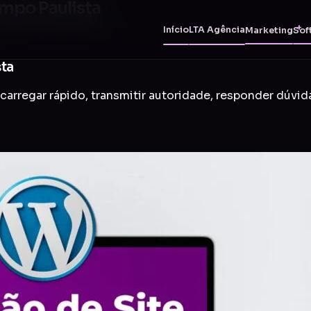
impo Paulista
Início
LTA Agência
Marketing
Sof
sta
carregar rápido, transmitir autoridade, responder dúvid