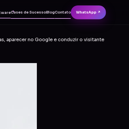
Cases de Sucesso
Blog
Contato
WhatsApp ↗
tware
as, aparecer no Google e conduzir o visitante