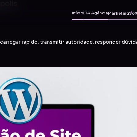
polis
Início
LTA Agência
Marketing
Sof
carregar rápido, transmitir autoridade, responder dúvid