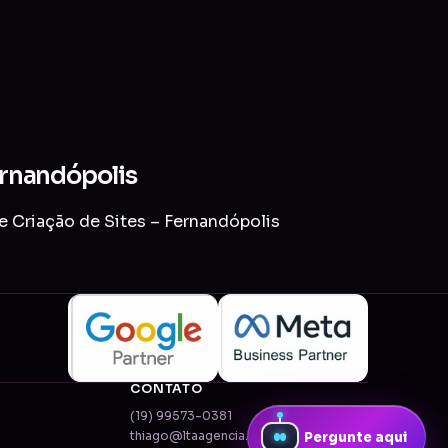
ernandópolis
e Criação de Sites – Fernandópolis
CONTATO
(19) 99573-0381
thiago@ltaagencia.com.br
Pergunte aqui