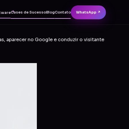
Cases de Sucesso
Blog
Contato
WhatsApp ↗
tware
as, aparecer no Google e conduzir o visitante