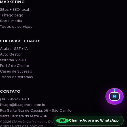
MARKETING
Sites + SEO local
Tráfego pago
Social media
Todos os serviços
SOFTWARE E CASES
Atalaia · SST + IA
Auto Gestor
Sistema NR-01
Portal do Cliente
Cases de Sucesso
Todos os sistemas
CONTATO
(19) 99573-0381
thiago@ltaagencia.com.br
Rua Santa Rita de Cássia, 36 - São Camilo
Santa Bárbara d’Oeste - SP
Chame Agora no WhatsApp
WA
© 2026 LTA Agência Marketing Digital LTDA
CNPJ 36.637.079/0001-03