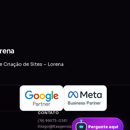
orena
e Criação de Sites – Lorena
CONTATO
(19) 99573-0381
thiago@ltaagencia.com.br
Pergunte aqui