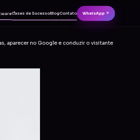
Cases de Sucesso
Blog
Contato
WhatsApp ↗
tware
as, aparecer no Google e conduzir o visitante