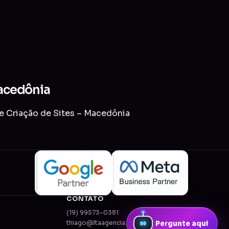
Macedônia
de Criação de Sites – Macedônia
CONTATO
(19) 99573-0381
thiago@ltaagencia.com.br
Pergunte aqui