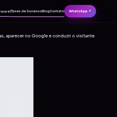
Cases de Sucesso
Blog
Contato
WhatsApp ↗
tware
as, aparecer no Google e conduzir o visitante