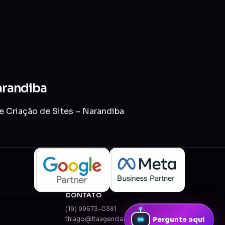
Narandiba
e Criação de Sites – Narandiba
CONTATO
(19) 99573-0381
thiago@ltaagencia.com.br
Pergunte aqui