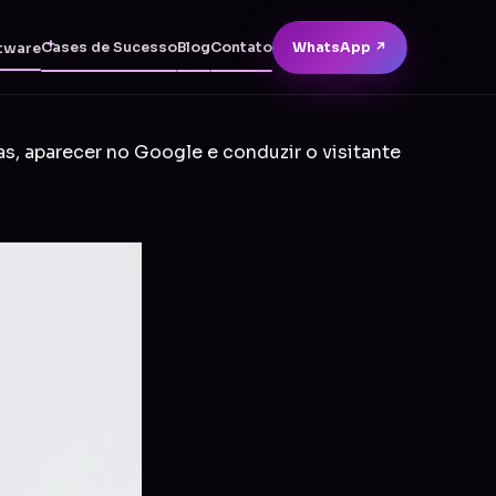
Cases de Sucesso
Blog
Contato
WhatsApp ↗
tware
as, aparecer no Google e conduzir o visitante