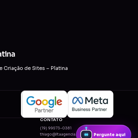
atina
 Criação de Sites – Platina
CONTATO
(19) 99573-0381
thiago@ltaagencia.com.br
Pergunte aqui