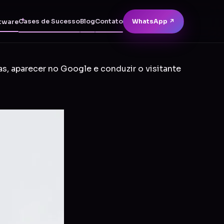
Cases de Sucesso
Blog
Contato
WhatsApp ↗
tware
as, aparecer no Google e conduzir o visitante