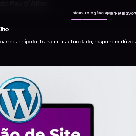
 do Pau d`Alho
Início
LTA Agência
Marketing
Sof
Alho
carregar rápido, transmitir autoridade, responder dúvid