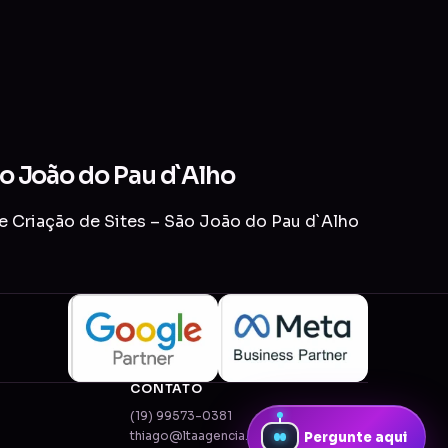
ão João do Pau d`Alho
de Criação de Sites – São João do Pau d`Alho
CONTATO
(19) 99573-0381
thiago@ltaagencia.com.br
Pergunte aqui