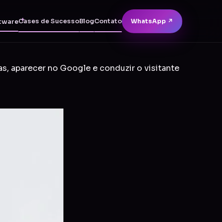
Cases de Sucesso
Blog
Contato
WhatsApp ↗
tware
as, aparecer no Google e conduzir o visitante