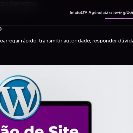
do Barreiro
Início
LTA Agência
Marketing
Sof
o
carregar rápido, transmitir autoridade, responder dúvid