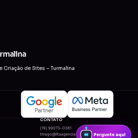
urmalina
e Criação de Sites – Turmalina
CONTATO
(19) 99573-0381
thiago@ltaagencia.com.br
Pergunte aqui