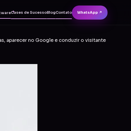
Cases de Sucesso
Blog
Contato
WhatsApp ↗
tware
as, aparecer no Google e conduzir o visitante