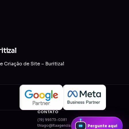
itizal
 Criação de Site – Buritizal
CONTATO
(19) 99573-0381
thiago@ltaagencia.com.br
Pergunte aqui