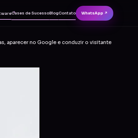
Cases de Sucesso
Blog
Contato
WhatsApp ↗
tware
as, aparecer no Google e conduzir o visitante