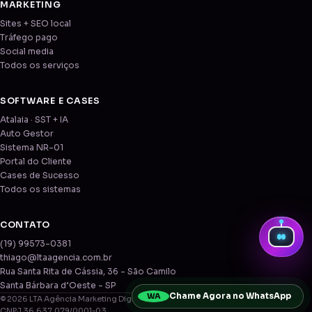
MARKETING
Sites + SEO local
Tráfego pago
Social media
Todos os serviços
SOFTWARE E CASES
Atalaia · SST + IA
Auto Gestor
Sistema NR-01
Portal do Cliente
Cases de Sucesso
Todos os sistemas
CONTATO
(19) 99573-0381
thiago@ltaagencia.com.br
Rua Santa Rita de Cássia, 36 - São Camilo
Santa Bárbara d’Oeste - SP
Chame Agora no WhatsApp
WA
© 2026 LTA Agência Marketing Digital LTDA
CNPJ 36.637.079/0001-03