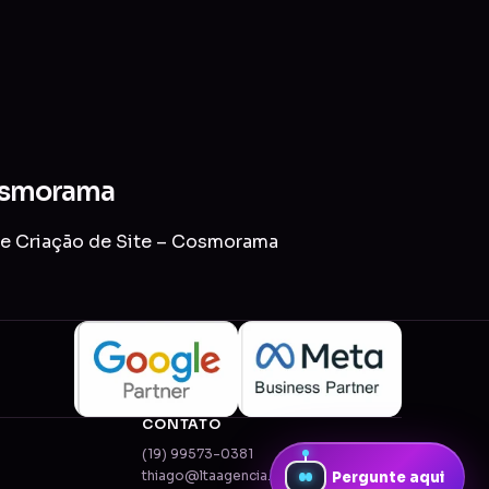
Cosmorama
 de Criação de Site – Cosmorama
CONTATO
(19) 99573-0381
thiago@ltaagencia.com.br
Pergunte aqui