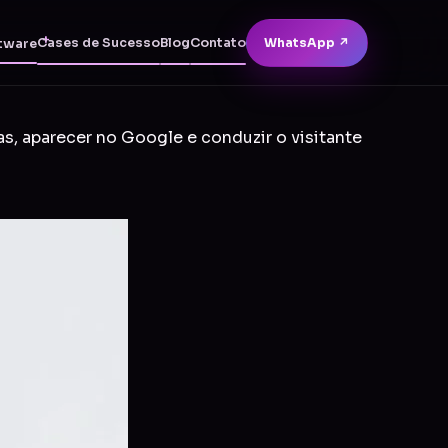
Cases de Sucesso
Blog
Contato
WhatsApp ↗
tware
as, aparecer no Google e conduzir o visitante