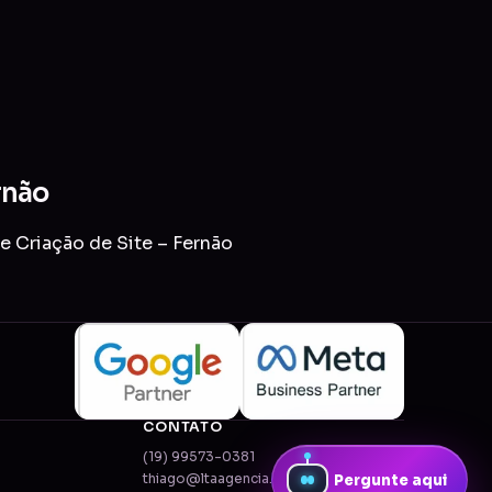
rnão
e Criação de Site – Fernão
CONTATO
(19) 99573-0381
thiago@ltaagencia.com.br
Pergunte aqui