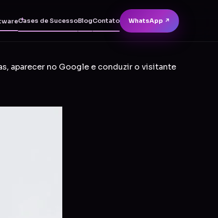
Cases de Sucesso
Blog
Contato
WhatsApp ↗
tware
as, aparecer no Google e conduzir o visitante