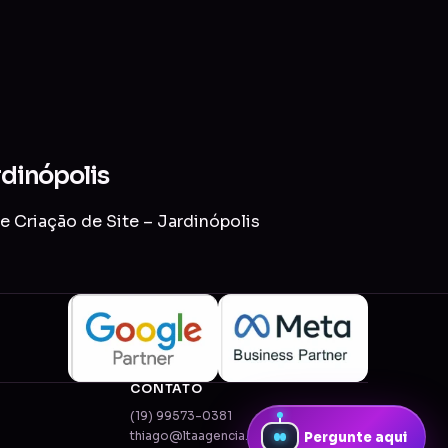
rdinópolis
e Criação de Site – Jardinópolis
CONTATO
(19) 99573-0381
thiago@ltaagencia.com.br
Pergunte aqui