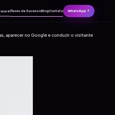
Cases de Sucesso
Blog
Contato
WhatsApp ↗
tware
as, aparecer no Google e conduzir o visitante