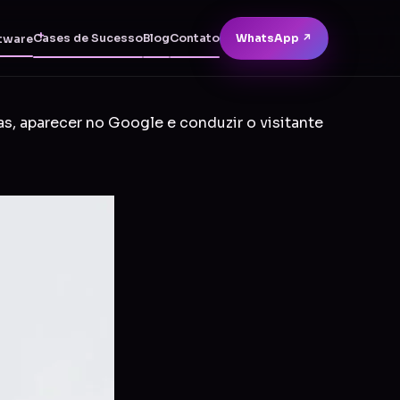
Cases de Sucesso
Blog
Contato
WhatsApp ↗
tware
as, aparecer no Google e conduzir o visitante