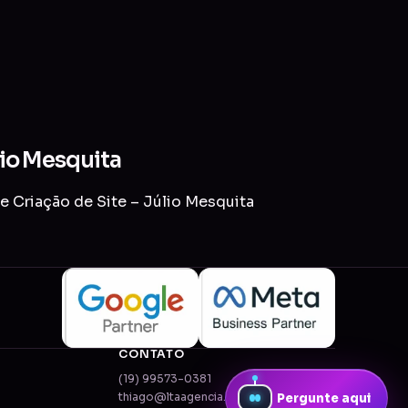
lio Mesquita
e Criação de Site – Júlio Mesquita
CONTATO
(19) 99573-0381
thiago@ltaagencia.com.br
Pergunte aqui