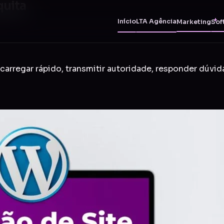
quita
Início
LTA Agência
Marketing
Sof
carregar rápido, transmitir autoridade, responder dúvid