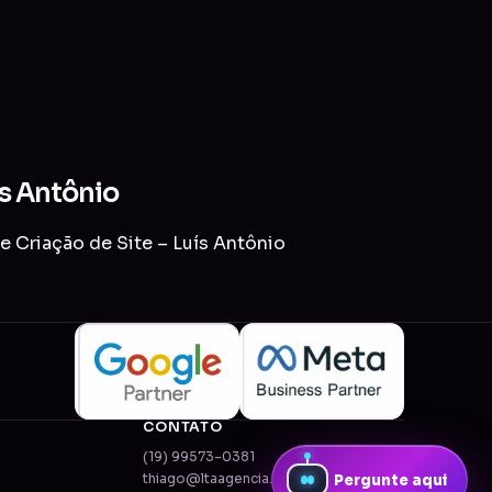
ís Antônio
e Criação de Site – Luís Antônio
CONTATO
(19) 99573-0381
thiago@ltaagencia.com.br
Pergunte aqui