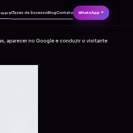
Cases de Sucesso
Blog
Contato
WhatsApp ↗
tware
as, aparecer no Google e conduzir o visitante