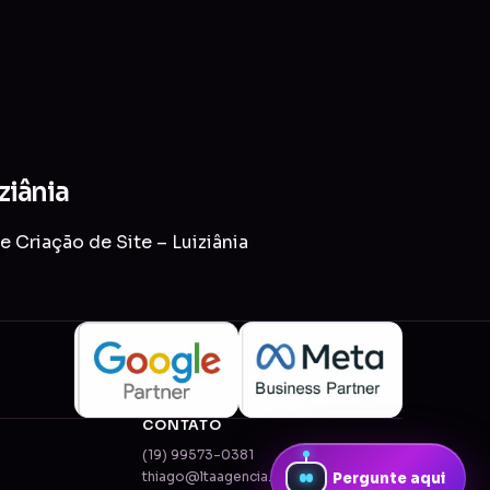
ziânia
 Criação de Site – Luiziânia
CONTATO
(19) 99573-0381
thiago@ltaagencia.com.br
Pergunte aqui