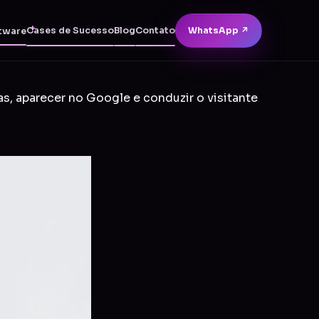
Cases de Sucesso
Blog
Contato
WhatsApp ↗
tware
as, aparecer no Google e conduzir o visitante