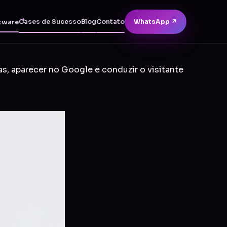
Cases de Sucesso
Blog
Contato
WhatsApp ↗
tware
as, aparecer no Google e conduzir o visitante