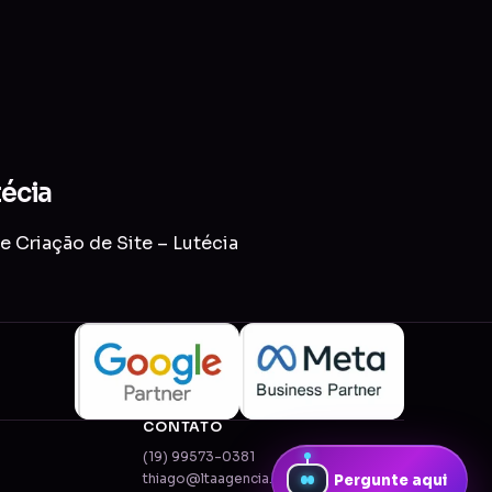
técia
e Criação de Site – Lutécia
CONTATO
(19) 99573-0381
thiago@ltaagencia.com.br
Pergunte aqui