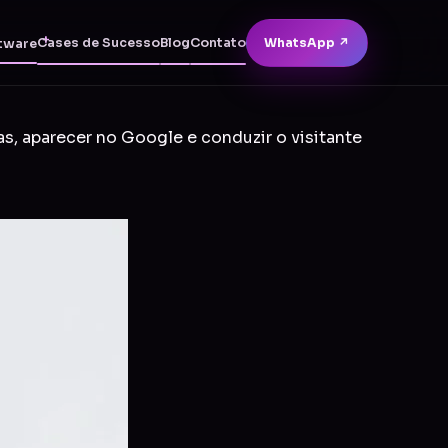
Cases de Sucesso
Blog
Contato
WhatsApp ↗
tware
as, aparecer no Google e conduzir o visitante