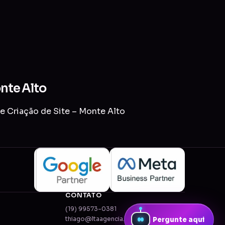
onte Alto
de Criação de Site – Monte Alto
CONTATO
(19) 99573-0381
thiago@ltaagencia.com.br
Pergunte aqui