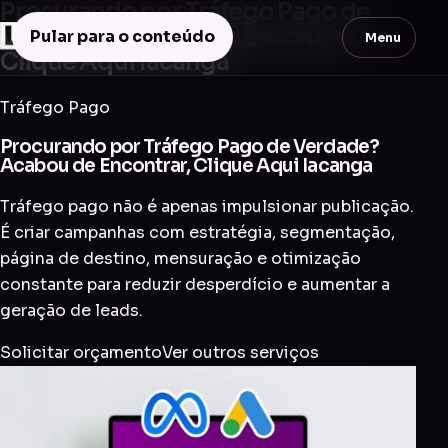
Procurando por Tráfego Pago de
Verdade? Acabou de Encontrar,
Pular para o conteúdo
Menu
Clique Aqui Iacanga
Tráfego Pago
Procurando por Tráfego Pago de Verdade?
Acabou de Encontrar, Clique Aqui Iacanga
Tráfego pago não é apenas impulsionar publicação.
É criar campanhas com estratégia, segmentação,
página de destino, mensuração e otimização
constante para reduzir desperdício e aumentar a
geração de leads.
Solicitar orçamento
Ver outros serviços