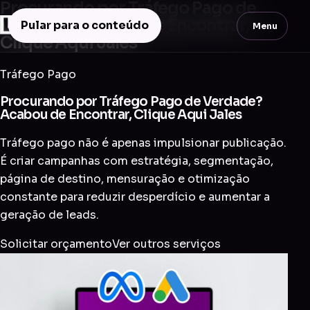
Procurando por Tráfego Pago de
Verdade? Acabou de Encontrar,
Pular para o conteúdo
Menu
Clique Aqui Jales
Tráfego Pago
Procurando por Tráfego Pago de Verdade?
Acabou de Encontrar, Clique Aqui Jales
Tráfego pago não é apenas impulsionar publicação.
É criar campanhas com estratégia, segmentação,
página de destino, mensuração e otimização
constante para reduzir desperdício e aumentar a
geração de leads.
Solicitar orçamento
Ver outros serviços