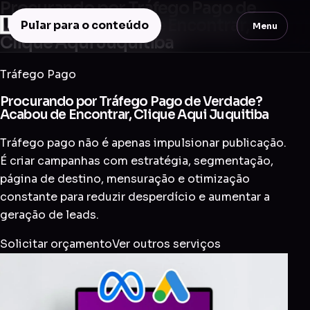
Procurando por Tráfego Pago de
Verdade? Acabou de Encontrar,
Pular para o conteúdo
Menu
Clique Aqui Juquitiba
Tráfego Pago
Procurando por Tráfego Pago de Verdade?
Acabou de Encontrar, Clique Aqui Juquitiba
Tráfego pago não é apenas impulsionar publicação.
É criar campanhas com estratégia, segmentação,
página de destino, mensuração e otimização
constante para reduzir desperdício e aumentar a
geração de leads.
Solicitar orçamento
Ver outros serviços