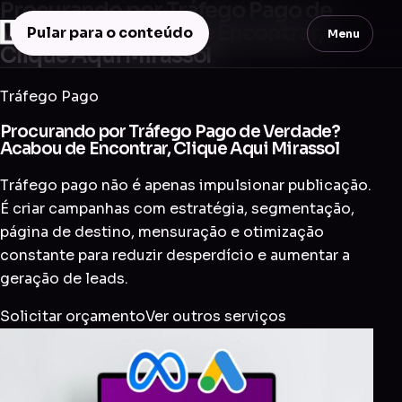
Procurando por Tráfego Pago de
Verdade? Acabou de Encontrar,
Pular para o conteúdo
Menu
Clique Aqui Mirassol
Tráfego Pago
Procurando por Tráfego Pago de Verdade?
Acabou de Encontrar, Clique Aqui Mirassol
Tráfego pago não é apenas impulsionar publicação.
É criar campanhas com estratégia, segmentação,
página de destino, mensuração e otimização
constante para reduzir desperdício e aumentar a
geração de leads.
Solicitar orçamento
Ver outros serviços