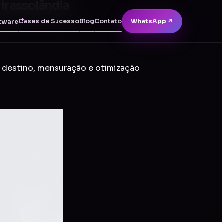
irassolândia
Cases de Sucesso
Blog
Contato
WhatsApp ↗
tware
e destino, mensuração e otimização