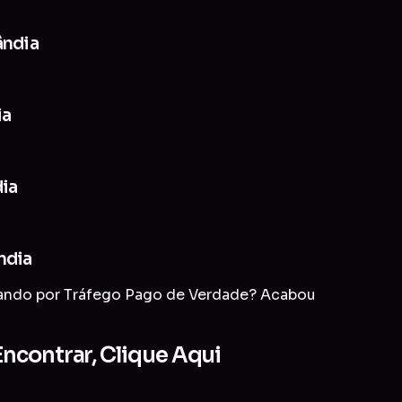
ândia
ia
dia
ndia
rando por Tráfego Pago de Verdade? Acabou
ncontrar, Clique Aqui