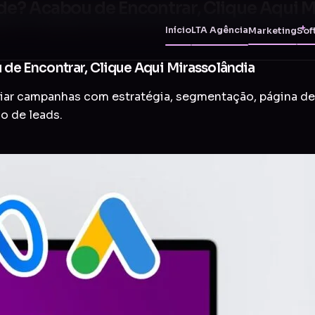
e? Acabou de Encontrar, Clique Aqui M
Início
LTA Agência
Marketing
Sof
de Encontrar, Clique Aqui Mirassolândia
criar campanhas com estratégia, segmentação, página d
o de leads.