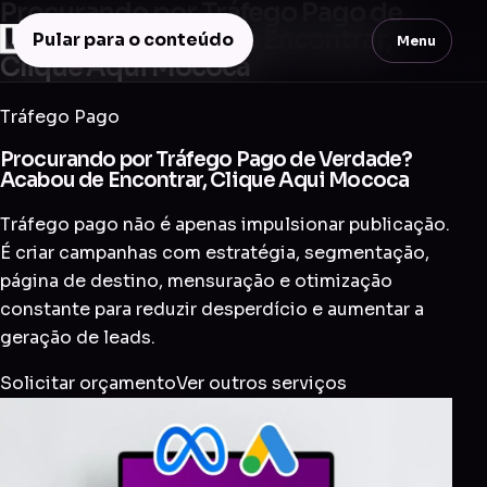
Procurando por Tráfego Pago de
Verdade? Acabou de Encontrar,
Pular para o conteúdo
Menu
Clique Aqui Mococa
Tráfego Pago
Procurando por Tráfego Pago de Verdade?
Acabou de Encontrar, Clique Aqui Mococa
Tráfego pago não é apenas impulsionar publicação.
É criar campanhas com estratégia, segmentação,
página de destino, mensuração e otimização
constante para reduzir desperdício e aumentar a
geração de leads.
Solicitar orçamento
Ver outros serviços